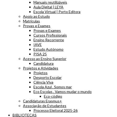
Manuais reutilizáveis
Aula Digital | LEYA
Escola Virtual | Porto Editora
Apoio ao Estudo
Matrículas
Provas e Exames
Provas e Exames
Cursos Profissionais
Ensino Recorrente
IAVE
Estudo Autónomo
PISA 25
Acesso ao Ensino Superior
Candidatura
Projetos e Atividades
Projetos
Desporto Escolar
Ciência Viva
Escola Azul . Somos mar
Eco Escolas . Vamos mudar o mundo
Eco-código
Candidaturas Erasmus+
Associação de Estudantes
Processo Eleitoral 2025-26
BIBLIOTECAS