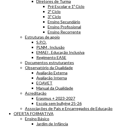
Diretores de Turma
Pré Escolar e 1º Ciclo
2º Ciclo
3.º Ciclo
Ensino Secundário
Ensino Profissional
Ensino Recorrente
Estruturas de apoio
S.P.O.
PLNM . Inclusão
EMAEI . Educação Inclusiva
Regimento EASE
Documentos estruturantes
Observatório da Qualidade
Avaliação Externa
Avaliação Interna
EQAVET
Manual da Qualidade
Acreditação
Erasmus + 2023-2027
Escola sem bullying 25-26
Associações de Pais e Encarregados de Educação
OFERTA FORMATIVA
Ensino Básico
Jardim de Infância