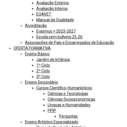
Avaliação Externa
Avaliação Interna
EQAVET
Manual da Qualidade
Acreditação
Erasmus + 2023-2027
Escola sem bullying 25-26
Associações de Pais e Encarregados de Educação
OFERTA FORMATIVA
Ensino Básico
Jardim de Infância
1º Ciclo
2º Ciclo
3º Ciclo
Ensino Secundário
Cursos Científico-Humanísticos
Ciências e Tecnologias
Ciências Socioeconómicas
Línguas e Humanidades
PPIP
Perguntas
Ensino Artístico Especializado