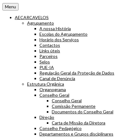
Menu
AECARCAVELOS
Agrupamento
A nossa História
Escolas do Agrupamento
Horário dos Serviços
Contactos
Links úteis
Parceiros
Selos
PUE-IA
Regulação Geral da Proteção de Dados
Canal de Denúncia
Estrutura Orgânica
Organograma
Conselho Geral
Conselho Geral
Comissão Permanente
Documentos do Conselho Geral
Direção
Carta de Missão da Diretora
Conselho Pedagógico
Departamentos e Grupos disciplinares