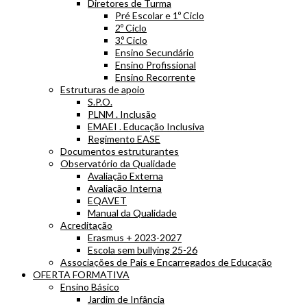
Diretores de Turma
Pré Escolar e 1º Ciclo
2º Ciclo
3.º Ciclo
Ensino Secundário
Ensino Profissional
Ensino Recorrente
Estruturas de apoio
S.P.O.
PLNM . Inclusão
EMAEI . Educação Inclusiva
Regimento EASE
Documentos estruturantes
Observatório da Qualidade
Avaliação Externa
Avaliação Interna
EQAVET
Manual da Qualidade
Acreditação
Erasmus + 2023-2027
Escola sem bullying 25-26
Associações de Pais e Encarregados de Educação
OFERTA FORMATIVA
Ensino Básico
Jardim de Infância