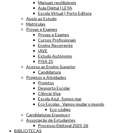
Manuais reutilizáveis
Aula Digital | LEYA
Escola Virtual | Porto Editora
Apoio ao Estudo
Matrículas
Provas e Exames
Provas e Exames
Cursos Profissionais
Ensino Recorrente
IAVE
Estudo Autónomo
PISA 25
Acesso ao Ensino Superior
Candidatura
Projetos e Atividades
Projetos
Desporto Escolar
Ciência Viva
Escola Azul . Somos mar
Eco Escolas . Vamos mudar o mundo
Eco-código
Candidaturas Erasmus+
Associação de Estudantes
Processo Eleitoral 2025-26
BIBLIOTECAS