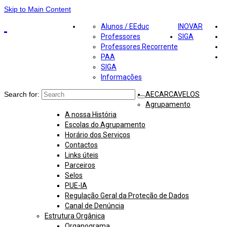
Skip to Main Content
Alunos / EEduc
INOVAR
Professores
SIGA
Professores Recorrente
PAA
SIGA
Informações
Search for:
AECARCAVELOS
Agrupamento
A nossa História
Escolas do Agrupamento
Horário dos Serviços
Contactos
Links úteis
Parceiros
Selos
PUE-IA
Regulação Geral da Proteção de Dados
Canal de Denúncia
Estrutura Orgânica
Organograma