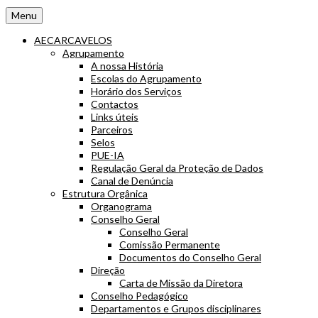
Menu
AECARCAVELOS
Agrupamento
A nossa História
Escolas do Agrupamento
Horário dos Serviços
Contactos
Links úteis
Parceiros
Selos
PUE-IA
Regulação Geral da Proteção de Dados
Canal de Denúncia
Estrutura Orgânica
Organograma
Conselho Geral
Conselho Geral
Comissão Permanente
Documentos do Conselho Geral
Direção
Carta de Missão da Diretora
Conselho Pedagógico
Departamentos e Grupos disciplinares