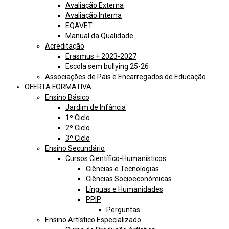
Avaliação Externa
Avaliação Interna
EQAVET
Manual da Qualidade
Acreditação
Erasmus + 2023-2027
Escola sem bullying 25-26
Associações de Pais e Encarregados de Educação
OFERTA FORMATIVA
Ensino Básico
Jardim de Infância
1º Ciclo
2º Ciclo
3º Ciclo
Ensino Secundário
Cursos Científico-Humanísticos
Ciências e Tecnologias
Ciências Socioeconómicas
Línguas e Humanidades
PPIP
Perguntas
Ensino Artístico Especializado